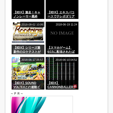
登場！
【IIDX】激走！キャ
【IIDX】エキスパコ
ノンレーサー最終
ースでテレポダリア
章！まだまだ続きが
とリトプリダリアが
あったとは！
登場♪DPは…？
2018-08-02 10:06
2018-06-19 11:24
【IIDX】シリーズ最
【スマホゲーム】
新作のロケテストが
6/15に配信されたば
決定！次回作はIIDX
かりの横スクロール
26 Rootage！！
音楽ゲーム！「Muse
2018-06-17 06:57
2018-06-10 04:52
Dash」を紹介♪
【IIDX】SOUND
【IIDX】
VOLTEXとの連動イ
CANNONBALLERS
ベント開催！！ボル
にてY&Co. is dead
～ＰＲ～
テをプレーして曲を
or aliveが復活！みん
ゲットしよう！
なの攻略法は？