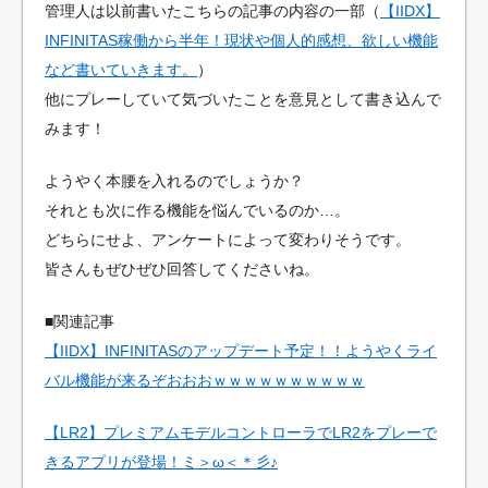
管理人は以前書いたこちらの記事の内容の一部（
【IIDX】
INFINITAS稼働から半年！現状や個人的感想、欲しい機能
など書いていきます。
）
他にプレーしていて気づいたことを意見として書き込んで
みます！
ようやく本腰を入れるのでしょうか？
それとも次に作る機能を悩んでいるのか…。
どちらにせよ、アンケートによって変わりそうです。
皆さんもぜひぜひ回答してくださいね。
■関連記事
【IIDX】INFINITASのアップデート予定！！ようやくライ
バル機能が来るぞおおおｗｗｗｗｗｗｗｗｗｗ
【LR2】プレミアムモデルコントローラでLR2をプレーで
きるアプリが登場！ミ＞ω＜＊彡♪