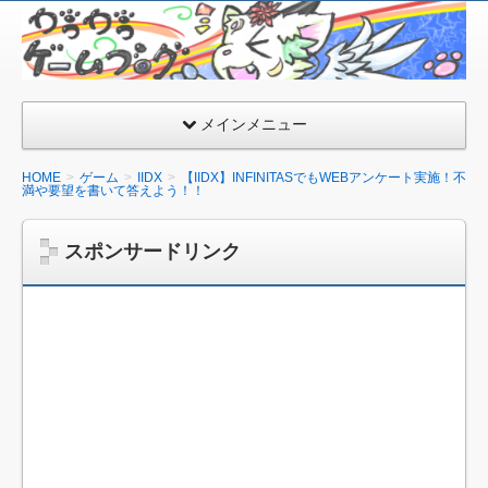
が
う
が
う
メインメニュー
ゲ
ー
HOME
ゲーム
IIDX
【IIDX】INFINITASでもWEBアンケート実施！不
満や要望を書いて答えよう！！
ム
ブ
スポンサードリンク
ロ
グ
ミ
＞
ω
＜
＊
彡
♪