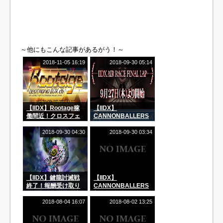
～他にもこんな記事があるがう！～
2018-11-05 16:19
2018-09-30 05:14
【IIDX】Rootage稼
【IIDX】
働間近！クロスフェ
CANNONBALLERS
ード動画が閲覧可
AIRRACEついに最終
能！
章！FINAL LAPの登
2018-09-30 04:30
2018-09-30 03:34
場だ！
【IIDX】鍵龍討滅戦
【IIDX】
終了！報酬受け取り
CANNONBALLERS
は10月31日まで！報
新レジェンダリアに
酬ゲットを見逃すな
「waxing and
2018-08-04 16:07
2018-08-02 13:25
ー！
wanding†」
「Übertreffen†」が