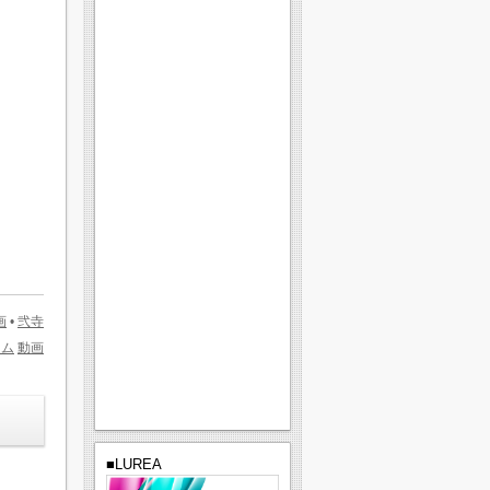
画
•
弐寺
ーム
動画
■LUREA