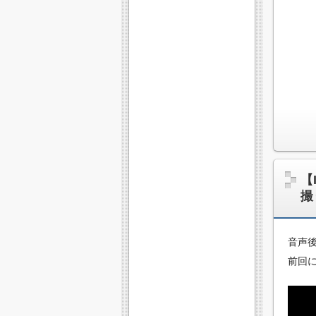
【
撮
音声
前回