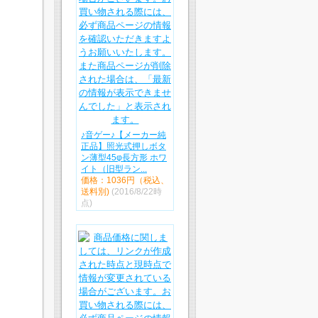
♪音ゲー♪【メーカー純
正品】照光式押しボタ
ン薄型45φ長方形 ホワ
イト（旧型ラン...
価格：1036円（税込、
送料別)
(2016/8/22時
点)