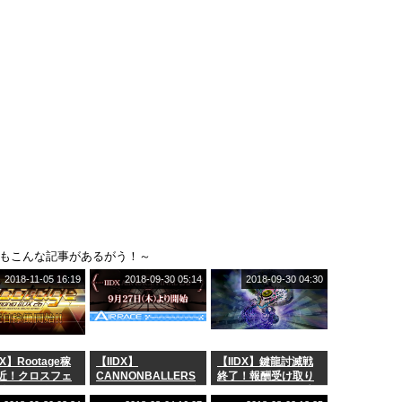
もこんな記事があるがう！～
2018-11-05 16:19
2018-09-30 05:14
2018-09-30 04:30
DX】Rootage稼
【IIDX】
【IIDX】鍵龍討滅戦
近！クロスフェ
CANNONBALLERS
終了！報酬受け取り
動画が閲覧可
AIRRACEついに最終
は10月31日まで！報