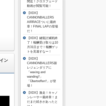
間近！クロスフェード
動画が閲覧可能！
【IIDX】
CANNONBALLERS
AIRRACEついに最終
章！FINAL LAPの登場
だ！
【IIDX】鍵龍討滅戦終
了！報酬受け取りは10
月31日まで！報酬ゲッ
トを見逃すなー！
【IIDX】
ライン
CANNONBALLERS新
レジェンダリアに
「waxing and
wanding†」
「Übertreffen†」が登
場！
【IIDX】激走！キャノ
ンレーサー最終章！ま
だまだ続きがあったと