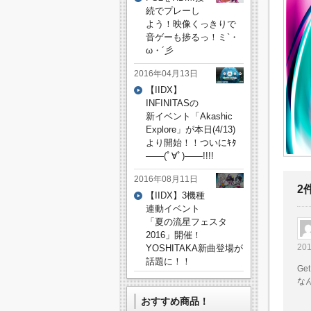
続でプレーし
よう！映像くっきりで
音ゲーも捗るっ！ミ`・
ω・´彡
2016年04月13日
【IIDX】
INFINITASの
新イベント「Akashic
Explore」が本日(4/13)
より開始！！ついにｷﾀ
――(ﾟ∀ﾟ)――!!!!
2016年08月11日
2
【IIDX】3機種
連動イベント
「夏の流星フェスタ
2016」開催！
20
YOSHITAKA新曲登場が
話題に！！
Ge
な
おすすめ商品！