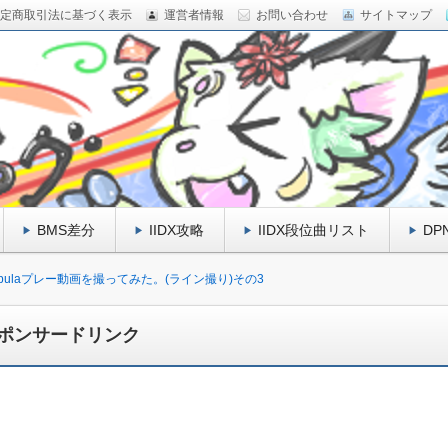
定商取引法に基づく表示
運営者情報
お問い合わせ
サイトマップ
行ったり。 管理人が面白いと思ったゲーム情報やニュース、小ネタ
ふしたケモノのイラストなど、幅広く雑食で情報をお届けし
グミ＞ω＜＊彡♪
BMS差分
IIDX攻略
IIDX段位曲リスト
D
Copulaプレー動画を撮ってみた。(ライン撮り)その3
ポンサードリンク