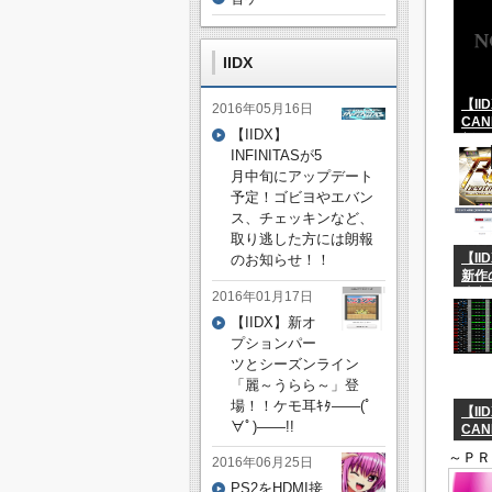
能！
IIDX
【II
2016年05月16日
CAN
【IIDX】
新レ
INFINITASが5
「wax
wan
月中旬にアップデート
「Üb
予定！ゴビヨやエバン
登場
ス、チェッキンなど、
取り逃した方には朗報
【I
のお知らせ！！
新作
決定
2016年01月17日
26 
【IIDX】新オ
プションパー
ツとシーズンライン
「麗～うらら～」登
場！！ケモ耳ｷﾀ――(ﾟ
【II
∀ﾟ)――!!
CAN
にてY&
～ＰＲ
2016年06月25日
or 
なの
PS2をHDMI接