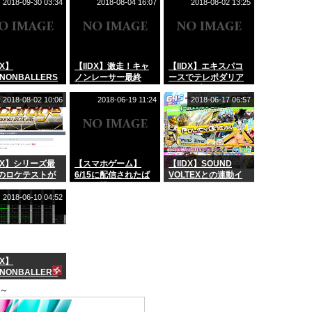
章！FINAL LAPの登
酬ゲットを見逃すな
2018-09-30 03:34
2018-08-04 16:07
2018-08-02 13:25
場だ！
ー！
DX】
【IIDX】激走！キャ
【IIDX】エキスパコ
NONBALLERS
ノンレーサー最終
ースでテレポダリア
ジェンダリアに
章！まだまだ続きが
とリトプリダリアが
ing and
あったとは！
登場♪DPは…？
2018-08-02 10:06
2018-06-19 11:24
2018-06-17 06:57
ding†」
ertreffen†」が
！
IDX】シリーズ最
【スマホゲーム】
【IIDX】SOUND
のロケテストが
6/15に配信されたば
VOLTEXとの連動イ
！次回作はIIDX
かりの横スクロール
ベント開催！！ボル
Rootage！！
音楽ゲーム！「Muse
テをプレーして曲を
2018-06-10 04:52
Dash」を紹介♪
ゲットしよう！
DX】
NONBALLERS
Co. is dead
～
aliveが復活！みん
攻略法は？