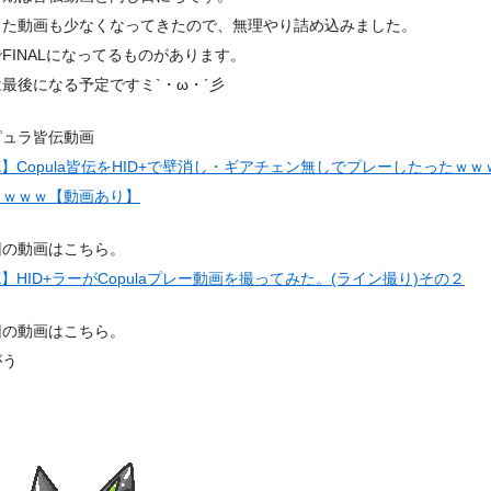
した動画も少なくなってきたので、無理やり詰め込みました。
FINALになってるものがあります。
最後になる予定ですミ`・ω・´彡
ピュラ皆伝動画
DX】Copula皆伝をHID+で壁消し・ギアチェン無しでプレーしたったｗ
ｗｗｗｗ【動画あり】
回の動画はこちら。
DX】HID+ラーがCopulaプレー動画を撮ってみた。(ライン撮り)その２
回の動画はこちら。
がう