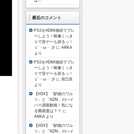
は！
最近のコメント
PS2をHDMI接続でプレ
ーしよう！映像くっき
りで音ゲーも捗るっ！
ミ`・ω・´彡
に
ARKA
より
PS2をHDMI接続でプレ
ーしよう！映像くっき
りで音ゲーも捗るっ！
ミ`・ω・´彡
に
辰巳艮
より
【IIDX】「駅猫のワル
ツ」と「NZM」のハイ
パー譜面動画！気にな
る難易度は？？
に
ARKA
より
【IIDX】「駅猫のワル
ツ」と「NZM」のハイ