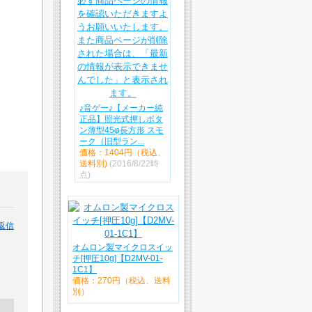
♪音ゲー♪【メーカー純
正品】照光式押しボタ
ン薄型45φ長方形 スモ
ーク（旧型ラン...
価格：1404円（税込、
送料別)
(2016/8/22時
点)
返信
オムロン製マイクロスイッ
チ[押圧10g]【D2MV-01-
1C1】
価格：270円（税込、送料
別）