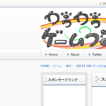
特
「BeatmaniaIIDX」の攻略を
などのまとめ、 私事の日記、もふも
がうがうゲームブロ
ます。
Home
About
Twitter
HOME
ゲーム
IIDX
【IIDX】HID+ラーが
ス
スポンサードリンク