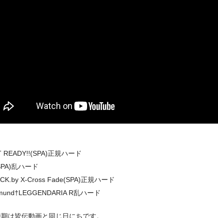
 READY!!(SPA)正規ハード
SPA)乱ハード
CK.by X-Cross Fade(SPA)正規ハード
mund†LEGGENDARIA R乱ハード
時期は皆伝動画と同じ日にちです。