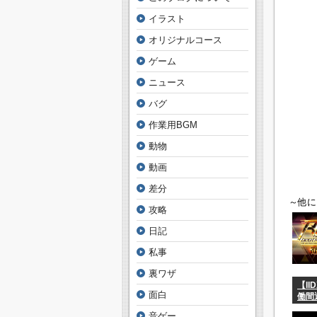
イラスト
オリジナルコース
ゲーム
ニュース
バグ
作業用BGM
動物
動画
差分
～他に
攻略
日記
私事
裏ワザ
【II
面白
働間
ード
音ゲー