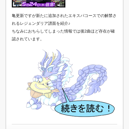
付録と雑誌が一致してない・・・
居酒屋来た俺「えっと白飯と秋刀魚と冷奴で」店員「は
い、お飲み物は…」俺「お水で」店員「はい…」
亀更新ですが新たに追加されたエキスパコースでの解禁さ
れるレジェンダリア譜面を紹介♪
【PUBG】渾身の遠投は奇跡の一投
ちなみにおちらしてしまった情報では後2曲ほど存在が確
「からかい上手の高木さん」6話感想 夏休みでも会いたい！
でもそんな本音は言ってあげないから、二人乗りの練習。(画像)
認されています。
BMS練習譜面生成ツールを公開しました
BMS練習譜面生成ツールを公開しました
本人可愛いのに絵が壊滅的なサークルを探すのが趣味
【緊急悲報】日本終わる・・・・
【ゲーム】 PS4『ナルティメットストームトリロジー』名
シーンだらけの最新PV公開！
SKE48市野成美「大好きなお2人と3ショット幸せすぎて泣
ける」
【ログレス】神獣装備が欲しくて光神獣を周回しまくっ
た！【動画】
【モバマス】凛「誰に、なんと言われようとも、友チョ