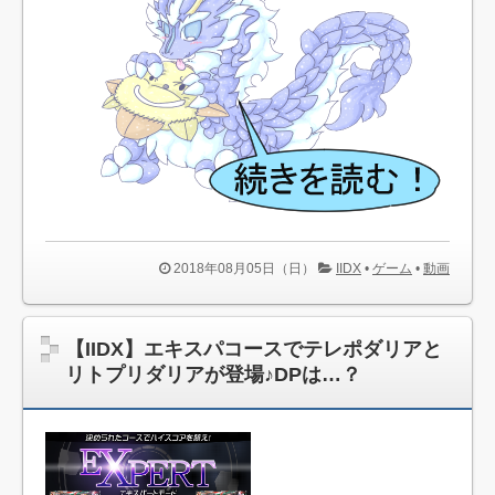
猫さん達による、集団ペロ・・・可愛すぎ！！！(※画像あ
り)
PS2の名作といえば？
【スパロボX】万丈が舞人に向かって「君は若い」とか言っ
てたけど
【朗報】陸上男子４００Ｍリレー、日本が銀メダルを獲
得！！！！！！！！！
ゆいはんこと横山由依さん、日大アメ部コーチのｹﾞｲﾋﾞﾃﾞｵ
出演疑惑がきっかけで何故か大人気に （画像あり）
2018年08月05日（日）
IIDX
•
ゲーム
•
動画
お前らは自分のプレイしているゲームがサービス終了する
時ってどうする？
【ウィズ】〈Birth Of New Orderガチャ最終日〉終了煽りは
イスカ！！アイドル前だが回す人多い！？
【IIDX】エキスパコースでテレポダリアと
リトプリダリアが登場♪DPは…？
モンハンワールドやってるんだけど竜玉出なさすぎじゃ
ね？
【悲報】ニンテンドースイッチ『ゼルダ無双ハイラルオー
ルスターズDX』初週消化率が悲惨なことになりワゴン行き確定
へ・・