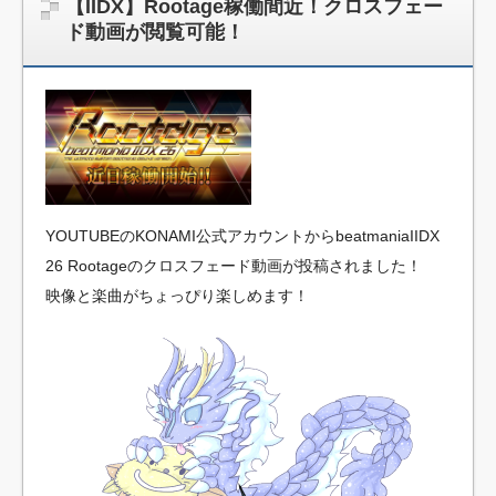
【IIDX】Rootage稼働間近！クロスフェー
【崩壊スターレイル】この売り上げ前年比「3割減」は何が
ド動画が閲覧可能！
原因なの？なにかしたかい君たちに
NEW!
「盗人たけだけしい」中国国防省が防衛白書に反発…日本
の新型軍国主義と批判！
NEW!
アレ絶対キスマークだよね!?
NEW!
【スパロボ】インパクトやアルファ外伝くらいのバランス
求む！！ → インパクトも最終的にはコアブースターで雑魚
は一撃で倒せてたけどね
NEW!
【朗報】カプコン「デジタル販売が約9割、ディスク市場縮
YOUTUBEのKONAMI公式アカウントからbeatmaniaIIDX
小の大きな影響は想定していない」
NEW!
26 Rootageのクロスフェード動画が投稿されました！
【朗報】任天堂、microSDExpressを普及させてしまう…
NEW!
映像と楽曲がちょっぴり楽しめます！
【艦これ】イベントぼちぼち終わらせてる人増えてるけ
ど、終わったらみんな何してる？
NEW!
【悲報】「鬼滅」「NARUTO」「ジョジョ」のゲームを作
った会社の取締役、ジャンプ垢にブロックされてしまうｗｗｗ
ｗ
NEW!
【悲報】めっちゃ仕事アソビストア「2週間アーカイブ残る
が？」「円盤を手元に残したい→円盤買わない理由は？」『本
アンケートにつきまして、ボケ散らかしていたため修正いたし