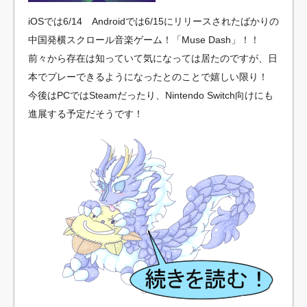
ージュ
iOSでは6/14 Androidでは6/15にリリースされたばかりの
コンパイルハート最新作『クロバラノワレキューレ』がPS4
で発売決定！神ゲーきたな！
中国発横スクロール音楽ゲーム！「Muse Dash」！！
穂乃果ちゃんの海未ちゃんがいないと生きていけない感が
前々から存在は知っていて気になっては居たのですが、日
好きな人
本でプレーできるようになったとのことで嬉しい限り！
INFINITAS専用コントローラを自作してみました
今後はPCではSteamだったり、Nintendo Switch向けにも
INFINITAS専用コントローラを自作してみました
進展する予定だそうです！
LR2ウィンドウモードのTIPS
「ひきこもりの原因」は時代遅れな親の常識が悪い可能性
アリ！
【戦国大戦】東軍で大一大万大吉じゃだめなのか
【ドラゴンボール】ベジータが悟空を超えてた時期ってあ
ったっけ？
3on3リーグ戦「RAGEスト5オールスターリーグ」開幕戦
Powered by livedoor 相互RSS