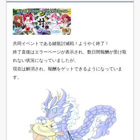
【悲報】中日選手「ここはPL学園かよ!」
ビッグモーターで街路樹を枯らした「除草王」、計らずも
効果が知れ渡り爆売れ！株価も最高値を更新ｗｗｗｗｗｗ
高級マグカップ買ってみた
★【ワートリ】細かい情報まで含めて構成されたキャラの
掛け合いだからなぁ（約100人）
共同イベントである鍵龍討滅戦！ようやく終了！
終了直後はエラーページが表示され、数日間報酬が受け取
【東方】妖精は楽しいことにかけては結構天才かもしれな
い
れない状況になっていましたが、
おジャ魔女どれみ：YouTubeで全51話配信 関弘美P「ファ
現在は解消され、報酬をゲットできるようになっていま
ンの方々のおかげです」
す。
おジャ魔女どれみ：YouTubeで全51話配信 関弘美P「ファ
ンの方々のおかげです」
【文春砲】松山千春のあの曲が……参院選自民候補の応援
で公選法違反の疑い
【宇宙】ロケット残骸が月に衝突か、２つのクレーター形
成…米専門家「中国のロケット」
【文春砲】松山千春のあの曲が……参院選自民候補の応援
で公選法違反の疑い
【悲報】職場で無能判定された人間って割とガチめに差別