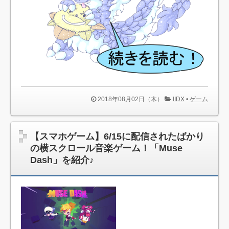
メ、折り紙…文化イベントばかり
【本日(6/1)最終】PSP『流行り神PORTABLE 警視庁怪異事
件ファイル』が23円の激安！「真
お前らが笑ったコピペ貼れ in 既男板その128
【お知らせ】ブログ移転とURL変更について
横田慎太郎選手、可もなく不可もなく 【ノン大人の事情
総合】
2018年08月02日（木）
IIDX
•
ゲーム
『UQホルダー』、バトル展開と思いきやまだまだニヤニヤ
できる！ 【アニメ・漫画・ゲーム】
【艦これ】榛名改二、秋津洲フィギュア予約受付開始！
【スマホゲーム】6/15に配信されたばかり
の横スクロール音楽ゲーム！「Muse
巻数の多い漫画ランキング！長寿連載のマンガの主人公に
Dash」を紹介♪
ある共通点とは･･･
【ラブライブ】セブンイレブンキャンペーングッズ詳細ｷﾀ
━━━━(ﾟ∀ﾟ)━━━━!!
【画像あり】巨乳巨尻のスク水女子高生をナンパした結果
wwww
【Destiny】強いぞウルブズロード！ウルブズロードモンタ