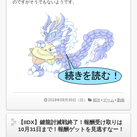
のですがそうでもないようです。
株式会社スクウェア・エニックス・ホールディングス様及
び株式会社スクウェア・エニックス様へのお詫びとサイトの閉
鎖
【速報】ガーシーさん、酒癖の悪い芸能人について『暴
露』してしまう・・・・
ゲーム業界の『技術の進化』ってもうあんまないんやろか
【画像】細田守の新作、ガチでヤバそうｗｗｗｗｗ
【MD】ストリートスマート
【Fate】農民はヘラクレスを突破面倒くなって柳洞寺から
帰らせてるのが一番やばい。どんな戦い方したら撃退出来るん
だ…
【重要なお知らせ】『スパロボまとめ速報』は新サイトへ
移転しました
2018年09月30日（日）
IIDX
•
ゲーム
•
動画
【新台】パイオニア「ハイビリターン-30」事前スペック情
報！純増9枚の疑似ボタイプ！？
★【ワートリ】細かい情報まで含めて構成されたキャラの
掛け合いだからなぁ（約100人）
【IIDX】鍵龍討滅戦終了！報酬受け取りは
10月31日まで！報酬ゲットを見逃すなー！
韓国のフェミニスト語録ｗｗｗｗｗｗ