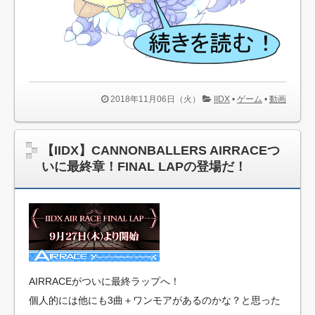
ました
NEW!
喋れるポケモンってニャースやミューツー以外でいる？
NEW!
【画像】山ガールさん、山でラーメンを食べたらおじさん
に怒られるｗｗｗ
レインボー池田結婚 コント内発表
2018年11月06日（火）
IIDX
•
ゲーム
•
動画
Samurai99 Network | Lucky King Bonus Impian Setiap Hari
韓国人「東京とソウルの宿泊費や交通費を徹底比較した結
【IIDX】CANNONBALLERS AIRRACEつ
果判明した驚きの物価事情がこちらです」→「こんなに物価差
いに最終章！FINAL LAPの登場だ！
があるの？‥」
「サッカーには人を元気にする力がある」 Jリーグ、令和
8年熊本地震の復興支援活動として支援金・義援金募金を実施
海外「日本よ、お前がナンバーワンだ」 熊本地震直後の日
本の対応のスピードに世界が衝撃
10年もの間浮気してた嫁。まさかと思い長男のDNA鑑定を
するがいいな？と問うと、元嫁は発狂したような状態になり、
AIRRACEがついに最終ラップへ！
「あの子は貴方の子です！いいがかりはやめて！」と叫んだ…
個人的には他にも3曲＋ワンモアがあるのかな？と思った