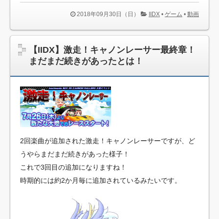
【モンスト】課金して10連やった奴のダメージｗｗｗｗｗ
ｗｗ
2018年09月30日（日）
IIDX
•
ゲーム
•
動画
彡(ﾟ)(ﾟ)「あっスマホの右上の角触ってしもた！他の3つの角
も触らなきゃ（使命感）」
【IIDX】激走！キャノンレーサー最終章！
Lightweight Quilts For Summer
まだまだ続きがあったとは！
【速報】『スマブラSP』で「パックンフラワー」配信開
始！！ 各ファイターの調整なども大量に来たぞおおお
「東京喰種」の無印って、マジで神作品だったよなｗｗｗ
ｗｗｗ
「主人公は最初は雑魚ですが話が進むにつれて最強クラス
のキャラになります」ワイ「ええやん！」
「ヤングジャンプ」って、なんやかんや東京喰種が連載し
2回楽曲が追加された激走！キャノンレーサーですが、ど
てた時のが良かったよな？？
うやらまだまだ続きがあった様子！
【朗報】DF酒井高徳さん、代表復帰はあるかと聞かれて…
これで3回目の追加になりますね！
時期的には約2か月毎に追加されているみたいです。
【IIDX】Rootage稼働間近！クロスフェード動画が閲覧可
能！
「ヤマノススメ サードシーズン」(3期)9話感想 お風呂とお
茶でぬくぬく！でも未だ少しひなたの心には光遠く……。(画像)