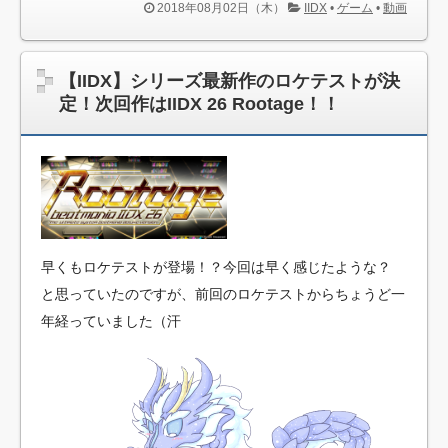
コ」
2018年08月02日（木）
IIDX
•
ゲーム
•
動画
「この世の果てで恋を唄う少女YU-NO」 あの膨大なシナリ
オ、Vitaでも何とかカード１枚に収まったと開発が報告
【IIDX】シリーズ最新作のロケテストが決
父親が娘を8歳から32年間強姦 父の子を3人産む
定！次回作はIIDX 26 Rootage！！
アニメ監督の水島精二さんと元アニメ監督の山本寛さんが
twitterで喧嘩
【あんこ】IS学園に、一夏の（元）男友達が転入するようで
す【第一回】（試運転）
【9期の闇採用】命削りダイナミスト【遊戯王ADS】 デッ
キ紹介+詳細
【パズドラ】進化したイシュタルの防御ゼロ・回復スキル
早くもロケテストが登場！？今回は早く感じたような？
にドラゴンキラー…何か使い道ありそう
と思っていたのですが、前回のロケテストからちょうど一
キングスライム、ゴーレム、ギガンテス、グレイトドラゴ
年経っていました（汗
ンを乗せても壊れないドラクエの馬車wwwww
【ガンエリ】高ランクや凸機の好条件には、旧ν遠＋2と
DFFをオマケで付けます。
【SOUND VOLTEX】週間ボルテ復活!!!エピソード&東方楽
曲が追加デス!!
【日米韓】韓国が圧倒する米首都での発信力 日本はアニ