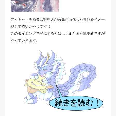
オワコンか！？
【驚愕】菅義偉さん、罠カードだった
【ヤバすぎ】登録者数100万超えの人気ユーチューバーが違
アイキャッチ画像は管理人が昔黒譜面化した青龍をイメー
法薬物使用をナマ告白！！（動画あり）
ジして描いたやつです（
「一番好きな対戦ファミコンゲーム」ランキング！1位に輝
このタイミングで登場するとは…！またまた亀更新ですが
いたのは？
やっていきます。
【画像】サンバで乳放り出してる日本人女性ｗｗｗｗｗｗ
ｗｗｗｗ
歳取ると格ゲーやFPSがキツくなるぞ←これ
野党、桜を見る会を追及したいから国会会期を大幅に延長
しろ
【朗報】山本昌さん、阪神に焼肉の焼き方を伝授
おいおいこんなかわいい顔してバレットクラブってマジか
よ！
9/4の乃木坂46『猫舌SHOWROOM』は星野みなみ＆梅澤美
波が登場
【悲報】いきなりステーキ、売上高１５カ月連続前年割れ