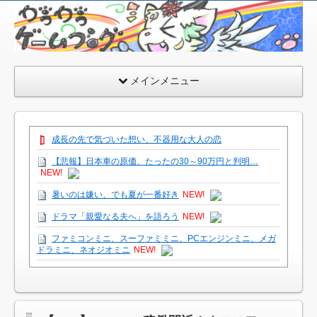
が
う
が
う
メインメニュー
ゲ
ー
ム
成長の先で気づいた想い、不器用な大人の恋
ブ
【悲報】日本車の原価、たったの30～90万円と判明…
ロ
NEW!
グ
暑いのは嫌い、でも夏が一番好き
NEW!
ミ
＞
ドラマ「親愛なる夫へ」を語ろう
NEW!
ω
ファミコンミニ、スーファミミニ、PCエンジンミニ、メガ
ドラミニ、ネオジオミニ
NEW!
＜
＊
爆乳薬を開発した天才科学者にありがちなこと
NEW!
彡
倉持由香、息子の「自閉スペクトラム症」診断にショック
♪
で涙 見逃していた乳幼児期のサインとは
NEW!