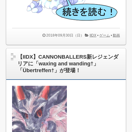
されるよな・・・
【悲報】『バトルフィールド2042』、年末に開発スタッフ
が「休暇が必要」とツイート→プレイヤーの怒りが爆発 批判
殺到で大荒れに・・・
【遊戯王OCG】新カード『星風狼ウォルフライエ』が判
2018年09月30日（日）
IIDX
•
ゲーム
•
動画
明 「ドーン・オブ・マジェスティ」に収録
常人ならこんな歌詞思いつかねーわって歌詞ｗｗｗｗｗｗ
ｗｗｗｗｗｗｗｗｗｗｗｗｗｗｗｗｗ
【IIDX】CANNONBALLERS新レジェンダ
【艦これ】はっぴーばれんたいん風雲さん 風雲イラスト
リアに「waxing and wanding†」
まとめ
「Übertreffen†」が登場！
【速報】「スマブラSP」にセフィロスが12月に参戦決
定！！TGA2020でサプライズ発表ｷﾀ━━━━(ﾟ∀ﾟ)━━━━!!
人生の感動名言 壺のクイズ 大学の授業で
神「望んだゲームを1つ現代技術でフルリメイクしてやろ
う」←何をお願いする？
FF15はパーティーが男しかいないのが無理！←この意見
【速報】「輝石のベルト」が強すぎで「邪神の宮殿」完全