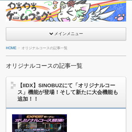
が
う
が
う
メインメニュー
ゲ
ー
HOME
オリジナルコースの記事一覧
ム
ブ
オリジナルコースの記事一覧
ロ
グ
ミ
【IIDX】SINOBUZにて「オリジナルコー
＞
ス」機能が登場！そして新たに大会機能も
ω
追加！！
＜
＊
彡
♪