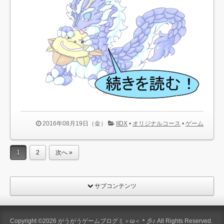
2016年08月19日（金）
IIDX
•
オリジナルコース
•
ゲーム
1
2
次へ »
サブコンテンツ
Copyright ©2026
がうがうゲームブログミ＞ω＜＊彡♪
All Rights Reserved.