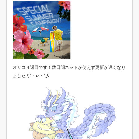
オリコ４週目です！数日間ネットが使えず更新が遅くなり
ましたミ´・ω・`彡